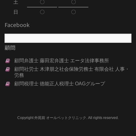
土
〇
〇
日
〇
〇
Facebook
顧問
顧問弁護士 藤田宏弁護士 エータ法律事務所
顧問社労士 木津朋之社会保険労務士 有限会社 人事・
労務
顧問税理士 徳能正人税理士 OAGグループ
Copyright 外苑前 オールペットクリニック. All rights reserved.