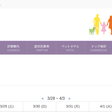
。
診察案内
症状別事例
ペットホテル
ドッグ検診
GUIDANCE
SYMPTOM
HOTEL
EXAMINATION
«
3/28 ~ 4/3
»
3/29
3/30
3/31
4/1
(土)
(日)
(月)
(火)