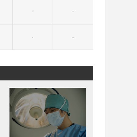
-
-
-
-