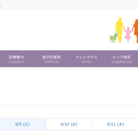
。
診察案内
症状別事例
ペットホテル
ドッグ検診
GUIDANCE
SYMPTOM
HOTEL
EXAMINATION
6/9
6/10
6/11
(火)
(水)
(木)