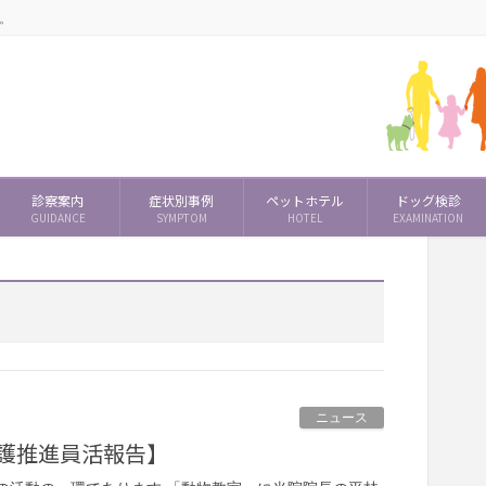
。
診察案内
症状別事例
ペットホテル
ドッグ検診
GUIDANCE
SYMPTOM
HOTEL
EXAMINATION
ニュース
護推進員活報告】